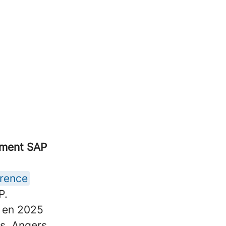
ement SAP
érence
P.
s en 2025
s, Angers,