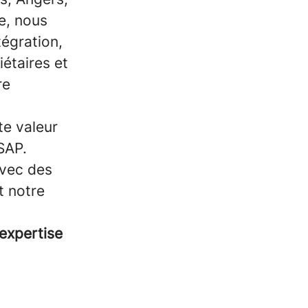
e, nous
tégration,
iétaires et
re
te valeur
SAP.
avec des
t notre
 expertise