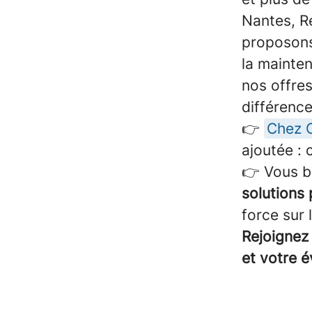
Nantes, Re
proposons 
la mainten
nos offres
différence
👉
Chez 
ajoutée : 
👉 Vous bé
solutions 
force sur 
Rejoignez 
et votre é