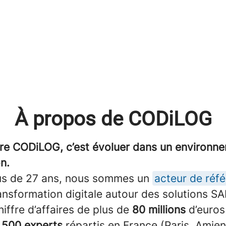
À propos de CODiLOG
dre CODiLOG, c’est évoluer dans un environn
n.
us de 27 ans, nous sommes un
acteur de réf
ansformation digitale autour des solutions SA
iffre d’affaires de plus de
80 millions
d’euro
e
500 experts
répartis en France (Paris, Amien